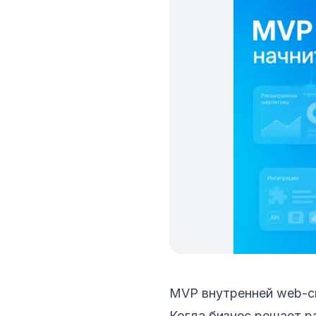
MVP внутренней web-си
Когда бизнес решает р