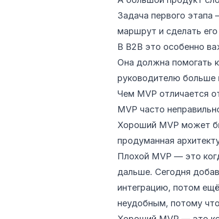
Задача первого этапа —
маршрут и сделать его
В B2B это особенно ва
Она должна помогать к
руководителю больше 
Чем MVP отличается от
MVP часто неправильно
Хороший MVP может бы
продуманная архитекту
Плохой MVP — это когд
дальше. Сегодня добав
интеграцию, потом ещё
неудобным, потому что
Хороший MVP — это ког