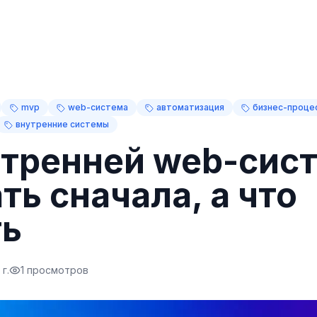
mvp
web-система
автоматизация
бизнес-проце
внутренние системы
тренней web-сис
ть сначала, а что
ть
г.
1
просмотров