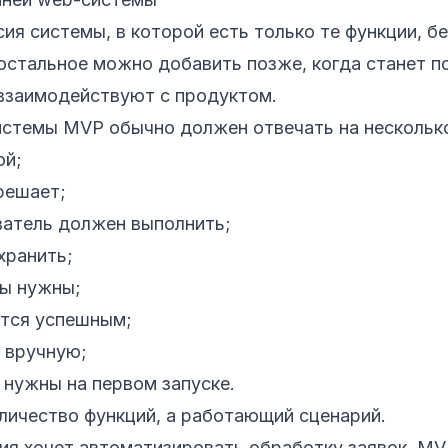
ия системы, в которой есть только те функции, б
остальное можно добавить позже, когда станет по
взаимодействуют с продуктом.
истемы MVP обычно должен отвечать на нескольк
ой;
решает;
ватель должен выполнить;
хранить;
пы нужны;
ется успешным;
 вручную;
 нужны на первом запуске.
личество функций, а работающий сценарий.
ия хочет автоматизировать обработку заявок, M