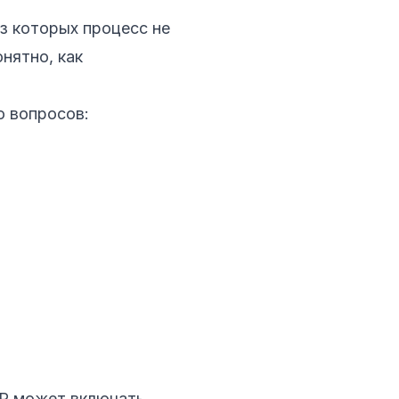
ез которых процесс не
нятно, как
о вопросов:
VP может включать