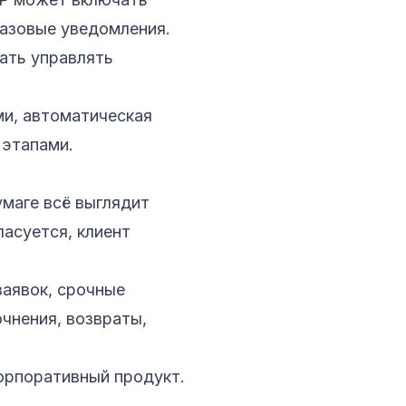
 базовые уведомления.
ать управлять
ми, автоматическая
 этапами.
умаге всё выглядит
асуется, клиент
заявок, срочные
очнения, возвраты,
орпоративный продукт.