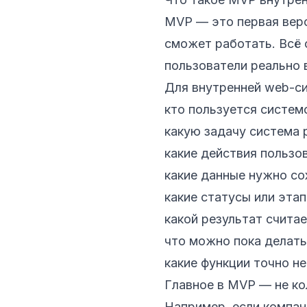
MVP — это первая верс
сможет работать. Всё 
пользователи реально 
Для внутренней web-с
кто пользуется систем
какую задачу система 
какие действия пользо
какие данные нужно со
какие статусы или эта
какой результат счита
что можно пока делать
какие функции точно не
Главное в MVP — не ко
Например, если компан