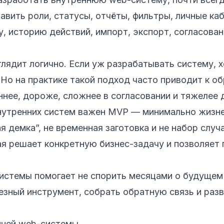
авить роли, статусы, отчёты, фильтры, личные каб
у, историю действий, импорт, экспорт, согласован
глядит логично. Если уж разрабатывать систему, 
 Но на практике такой подход часто приводит к о
ннее, дороже, сложнее в согласовании и тяжелее 
нутренних систем важен MVP — минимально жизн
я демка”, не временная заготовка и не набор случ
ая решает конкретную бизнес-задачу и позволяет 
истемы помогает не спорить месяцами о будущем 
езный инструмент, собрать обратную связь и разв
нней web-системы